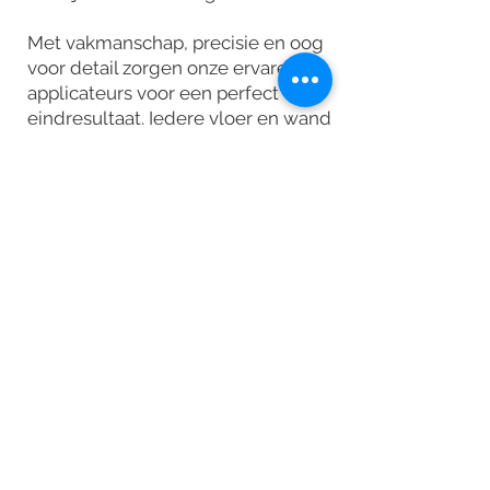
Met vakmanschap, precisie en oog
voor detail zorgen onze ervaren
applicateurs voor een perfect
eindresultaat. Iedere vloer en wand
wordt met zorg aangebracht, zodat
uw ruimte een unieke en
hoogwaardige uitstraling krijgt.
Vraag vrijblijvend een offerte aan.
Plan een showroombezoek.